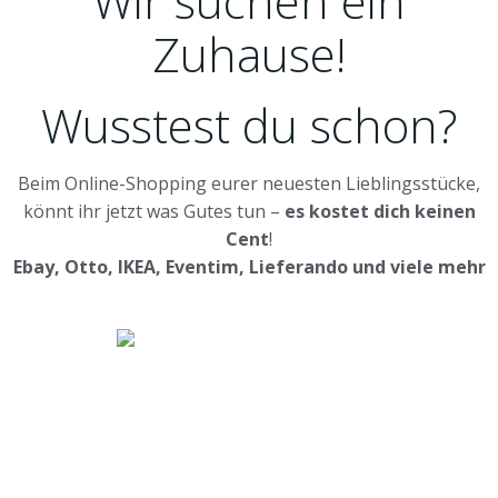
Wir suchen ein
Zuhause!
Wusstest du schon?
Beim Online-Shopping eurer neuesten Lieblingsstücke,
könnt ihr jetzt was Gutes tun –
es kostet dich keinen
Cent
!
Ebay, Otto, IKEA, Eventim, Lieferando und viele mehr
MEHR ERFAHREN
Impressum
|
AGB
|
Datenschutz
JETZT HELFEN!
Kreta Hunde
- weil jeder ein Zuhause braucht!