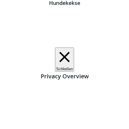
Hundekekse
Wir verwenden Cookies. Indem Sie auf „Alle akzeptieren“
klicken, stimmen Sie der Verwendung aller Cookies zu.
Unter den "Cookie-Einstellungen" können Sie eine
definierte Zustimmung erteilen.
Cookie-Einstellungen
Alle akzeptieren
Schließen
Privacy Overview
This website uses cookies to improve your experience
while you navigate through the website. Out of these, the
cookies that are categorized as necessary are stored on
your browser as they are essential for the working of basic
functionalities of the website. We also use third-party
cookies that help us analyze and understand how you use