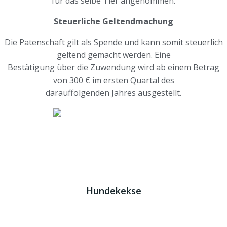
für das selbe Tier angenommen.
Steuerliche Geltendmachung
Die Patenschaft gilt als Spende und kann somit steuerlich
geltend gemacht werden. Eine
Bestätigung über die Zuwendung wird ab einem Betrag
von 300 € im ersten Quartal des
darauffolgenden Jahres ausgestellt.
Impressum
|
AGB
|
Datenschutz
JETZT HELFEN!
Kreta Hunde
- weil jeder ein Zuhause braucht!
Hundekekse
Wir verwenden Cookies. Indem Sie auf „Alle akzeptieren“
klicken, stimmen Sie der Verwendung aller Cookies zu.