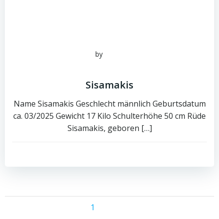
by
admin
Juni 15, 2026
Sisamakis
Name Sisamakis Geschlecht männlich Geburtsdatum
ca. 03/2025 Gewicht 17 Kilo Schulterhöhe 50 cm Rüde
Sisamakis, geboren […]
0
read more
Posts
Posts
Page
Page
1
2
Next