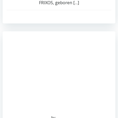
FRIXOS, geboren […]
0
read more
by
admin