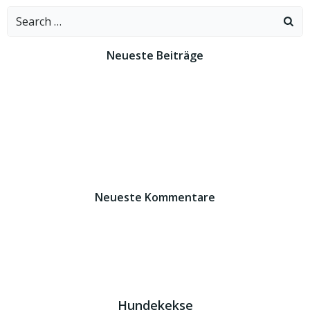
navigation
navigation
Neueste Beiträge
Marla – Pflegestelle Mittelhessen
Aika
Alia
Amelie
Sally
Neueste Kommentare
Hundekekse