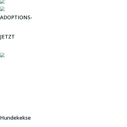
ADOPTIONS-
ANFRAGE
JETZT
SPENDEN
JETZT HELFEN!
© 2
Hundekekse