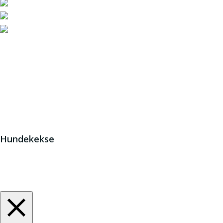
JETZT HELFEN!
© 2
Hundekekse
Wir verwenden Cookies. Indem Sie auf „Alle akzeptieren“ kl
Zustimmung erteilen.
Cookie-Einstellungen
Alle akzeptieren