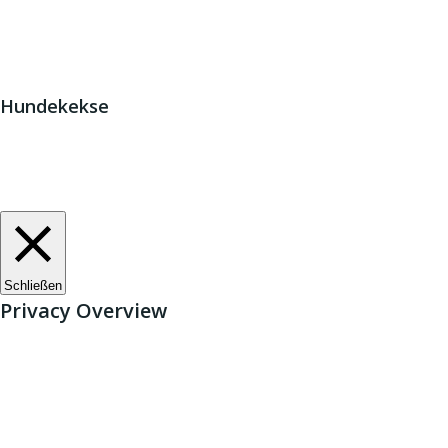
© 2
Hundekekse
Wir verwenden Cookies. Indem Sie auf „Alle akzeptieren“ kl
Zustimmung erteilen.
Cookie-Einstellungen
Alle akzeptieren
Schließen
Privacy Overview
This website uses cookies to improve your experience while
browser as they are essential for the working of basic func
website. These cookies will be stored in your browser only 
affect your browsing experience.