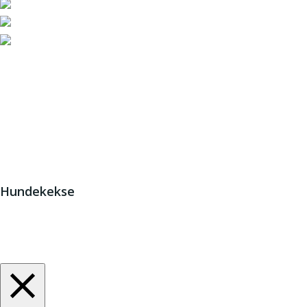
JETZT HELFEN!
© 2
Hundekekse
Wir verwenden Cookies. Indem Sie auf „Alle akzeptieren“ kl
Zustimmung erteilen.
Cookie-Einstellungen
Alle akzeptieren