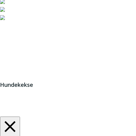
JETZT HELFEN!
© 2
Hundekekse
Wir verwenden Cookies. Indem Sie auf „Alle akzeptieren“ kl
Zustimmung erteilen.
Cookie-Einstellungen
Alle akzeptieren